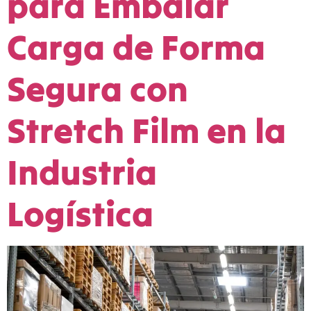
para Embalar
Carga de Forma
Segura con
Stretch Film en la
Industria
Logística